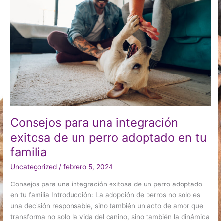
integración
exitosa
de
un
perro
adoptado
en
tu
familia
Consejos para una integración
exitosa de un perro adoptado en tu
familia
Uncategorized
/
febrero 5, 2024
Consejos para una integración exitosa de un perro adoptado
en tu familia Introducción: La adopción de perros no solo es
una decisión responsable, sino también un acto de amor que
transforma no solo la vida del canino, sino también la dinámica