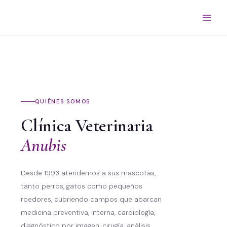
Ir
Main
al
Men
contenido
QUIÉNES SOMOS
Clínica Veterinaria
Anubis
Desde 1993 atendemos a sus mascotas,
tanto perros, gatos como pequeños
roedores, cubriendo campos que abarcan
medicina preventiva, interna, cardiología,
diagnóstico por imagen, cirugía, análisis