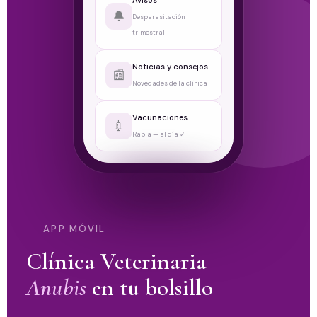
Avisos
🔔
Desparasitación
trimestral
Noticias y consejos
📰
Novedades de la clínica
Vacunaciones
💉
Rabia — al día ✓
APP MÓVIL
Clínica Veterinaria
Anubis
en tu bolsillo