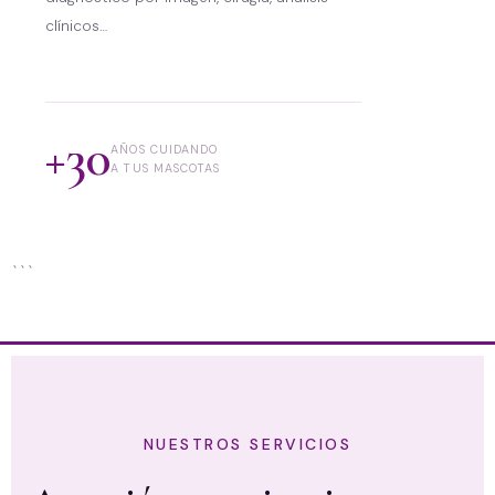
clínicos…
+30
AÑOS CUIDANDO
A TUS MASCOTAS
```
NUESTROS SERVICIOS