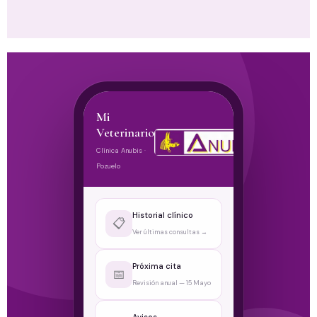
Mi
Veterinario
Clínica Anubis ·
Pozuelo
Historial clínico
📋
Ver últimas consultas →
Próxima cita
📅
Revisión anual — 15 Mayo